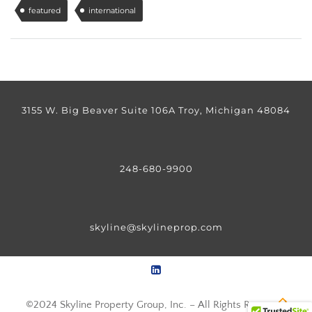
featured
international
3155 W. Big Beaver Suite 106A Troy, Michigan 48084
248-680-9900
skyline@skylineprop.com
©2024 Skyline Property Group, Inc. – All Rights Reserved