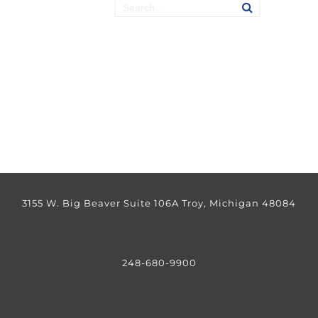
3155 W. Big Beaver Suite 106A Troy, Michigan 48084
248-680-9900